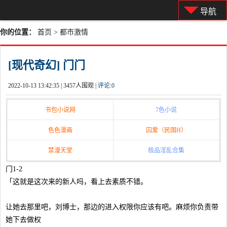
导航
你的位置：
首页
>
都市激情
[现代奇幻] 门门
2022-10-13 13:42:35 |
3457人围观 |
评论:
0
书包小说网
7色小说
色色漫画
囚爱（民国H）
禁漫天堂
极品淫乱合集
门1-2
「这就是这次来的新人吗，看上去素质不错。
让她去那里吧，刘博士，那边的进入权限你应该有吧。麻烦你负责带
她下去做权