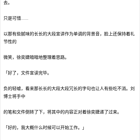
去。
只是可惜......
以那有些腻味的长长的大段宣讲作为单调的背景音，脸上还保持着礼
节性的
微笑，徐奕婕暗暗地整理着思路。
「好了，文件宣读完毕。
负的轻嘘，看来那长长的大段大段冗长的字句也让人有些吃不消。刘
博士将手中
的笔和文件倒转了下，将其中的内容正对着徐奕婕递了过来。
「好的，我大概什么时候可以开始工作。」