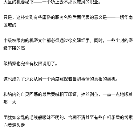
大区的机要秘书——一个听上去不那么威风的职业。
只是，这朴实到有些庸俗的职务名称后面代表的意义是——一切华南
区域的
中级权限内的机密文件都必须通过徐奕婕经手。同时，一些尘封的密
级下降的高
级档案也完全有权限调用了。
这也成为了少女从另一个角度窥探着当初事情的真相的契机。
和脑内的亡灵回荡的最后哭喊相互印证，抽丝剥茧，一点一点地顺着
那一大
团犹如杂乱的毛线般暧昧不明的、含糊不清甚至有些自相矛盾的线索
向着源头走