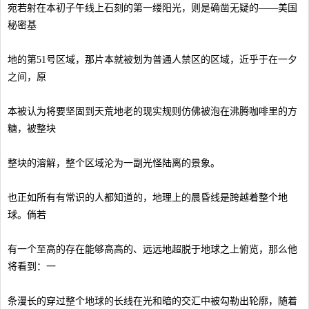
宛若射在本初子午线上石刻的第一缕阳光，则是确凿无疑的——美国
秘密基
地的第51号区域，那片本就被划为普通人禁区的区域，近乎于在一夕
之间，原
本被认为将要坚固到天荒地老的现实规则仿佛被泡在沸腾咖啡里的方
糖，被整块
整块的溶解，整个区域沦为一副光怪陆离的景象。
也正如所有有常识的人都知道的，地理上的晨昏线是跨越着整个地
球。倘若
有一个至高的存在能够高高的、远远地超脱于地球之上俯览，那么他
将看到：一
条漫长的穿过整个地球的长线在光和暗的交汇中被勾勒出轮廓，随着