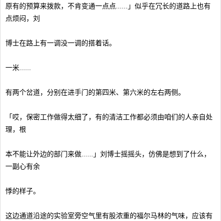
原有的预算来拨款，不肯变通一点点......」似乎在冗长的道路上也有
点烦闷，刘
博士在路上有一调没一调的搭着话。
一米......
有两个岔道，分别在进手门的第四米、第六米的左右两侧。
「哎，保密工作做得太细了，有的清洁工作都必须由咱们的人亲自处
理，根
本不能让外边的部门来做......」刘博士摇摇头，仿佛是想到了什么，
一副心有余
悸的样子。
这边通道沿途的实验室旁空气里有股浓重的福尔马林的气味，应该有