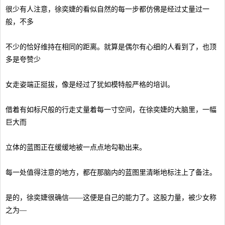
很少有人注意，徐奕婕的看似自然的每一步都仿佛是经过丈量过一
般，不多
不少的恰好维持在相同的距离。就算是偶尔有心细的人看到了，也顶
多是夸赞少
女走姿端正挺拔，像是经过了犹如模特般严格的培训。
借着有如标尺般的行走丈量着每一寸空间，在徐奕婕的大脑里，一幅
巨大而
立体的蓝图正在缓缓地被一点点地勾勒出来。
每一处值得注意的地方，都在那脑内的蓝图里清晰地标注上了备注。
是的，徐奕婕很确信——这便是自己的能力了。这股力量，被少女称
之为—