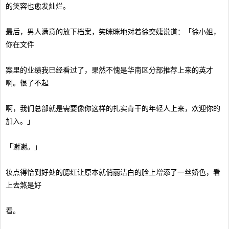
的笑容也愈发灿烂。
最后，男人满意的放下档案，笑眯眯地对着徐奕婕说道：「徐小姐，
你在文件
案里的业绩我已经看过了，果然不愧是华南区分部推荐上来的英才
啊。很了不起
啊，我们总部就是需要像你这样的扎实肯干的年轻人上来，欢迎你的
加入。」
「谢谢。」
妆点得恰到好处的腮红让原本就俏丽洁白的脸上增添了一丝娇色，看
上去煞是好
看。