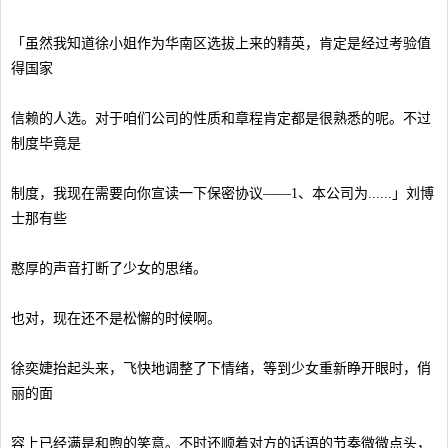
「虽然我知道徐小姐作为华南区选拔上来的精英，肯定是经过考验值
得国家
信赖的人选。对于咱们公司的性质和章程肯定都是很熟悉的呢。不过
制度毕竟是
制度，我现在需要向你宣读一下保密协议——1、本公司为......」刘博
士那有些
憨厚的声音打断了少女的思绪。
也对，现在还不是松懈的时候啊。
徐奕婕抬起头来，飞快地调整了下情绪，等到少女重新睁开眼时，俏
丽的面
容上已经满是和煦的笑意。不时还顺着对方的话语的节奏微微点头，