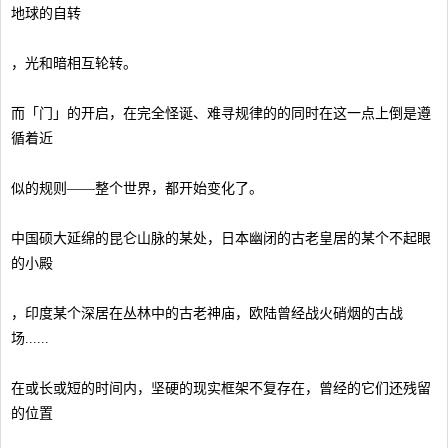
地球的自转
，光和暗相互轮转。
而「门」的开启，在完全怪诞、难寻规律的的同时在这一点上倒是遵
循着近
似的规则——整个世界，都开始变化了。
中国硕大延绵的昆仑山脉的某处，日本幽闭的古老皇居的某个不起眼
的小殿
，印度某个深居在丛林中的古老神庙，欧陆曾经战火硝烟的古战
场......
在或长或短的时间内，坚硬的现实框架不复存在，曾经的它们还残留
的位置